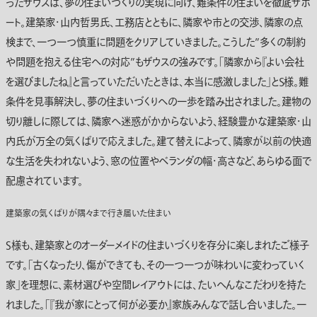
ったザウスは、夢の住まいづくりの実現に向け、難条件の住まいを徹底サポ
ート。建築家・山内哲男氏、工務店とともに、隣家や市との交渉、隣家の点
検まで、一つ一つ慎重に問題をクリアしていきました。こうした”多くの制約
や問題を抱える住宅への対応”もザウスの強みです。「隣家から『よい会社
を選びましたね』と言っていただいたときは、本当に感激しました」とＳ様。難
条件を見事解決し、夢の住まいづくりへの一歩を踏み出されました。建物の
切り離しに際しては、隣家へ迷惑がかからないよう、経験豊かな建築家・山
内氏が万全の気くばりで応えました。建て替えによって、隣家が以前の快適
な生活を失われないよう、窓の位置やベランダの幅・高さなど、あらゆる面で
配慮されています。
建築家の気くばりが隅々まで行き届いた住まい
S様も、建築家とのオーダーメイドの住まいづくりを存分に楽しまれたご様子
です。「古くなったり、傷ができても、その一つ一つが味わいに変わっていく
家」を理想に、素材選びや空間レイアウトには、たいへんなこだわりを持た
れました。「『我が家にとって何が必要か』家族みんなで話し合いました。一