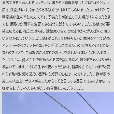
見広すぎると思われるキッチンも、娘たちと料理を楽しむにはちょうどよい
広さ。洗面所には、2m近くある鏡を取り付けてもらいました。おかげで、毎
朝家族が並んでも大丈夫です。子供たちが独立して夫婦だけになったとき
でも、間取りが簡単に変更できるように設計してもらいました。」S様のご要
望に応える山内氏は、さらに、建築家ならではの細やかな気くばりで、住ま
いを豊かにしていきました。S様がこれまでお持ちだった家具をすべて納め、
アンティークのステンドやエッチング（ガラス工芸品）のドアをリメイクして使う
などのプランで、ご家族のこれまでの暮らしを新しい住まいに取り入れまし
た。さらには、愛犬が外を眺められる窓を設けるなど、隅々まで気くばりが行
き届いています。こうして生まれ変わったS邸は、新築ながらもこれまでと変
わらず地域に溶け込み、近所にも好評のお住まいとなりました。「我が家の
第二の人生は、ザウスがあったからこそと言っても過言ではありません。」S
様からも、たいへんありがたいお言葉をいただきました。