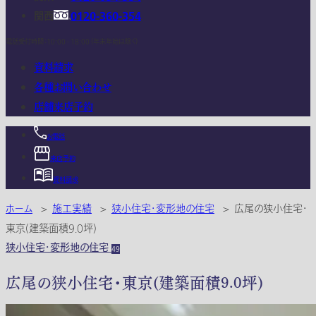
関西
0120-360-354
電話受付時間：10:00 - 18:00 (年末年始は除く)
資料請求
各種お問い合わせ
店舗来店予約
お電話
来店予約
資料請求
ホーム
>
施工実績
>
狭小住宅・変形地の住宅
>
広尾の狭小住宅・
東京(建築面積9.0坪)
狭小住宅・変形地の住宅
49
広尾の狭小住宅・東京(建築面積9.0坪)