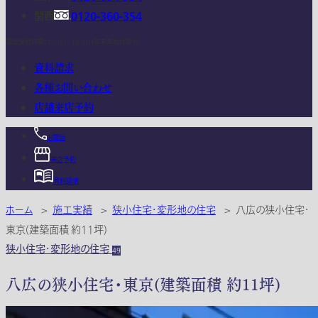
関西
0120-360-354
電話受付時間：10:00 - 18:00 (年末年始は除く)
資料請求
各種お問い合わせ
店舗来店予約
お電話
来店予約
資料請求
ホーム
>
施工実績
>
狭小住宅・変形地の住宅
>
八広の狭小住宅・
東京(建築面積 約11坪)
狭小住宅・変形地の住宅
49
八広の狭小住宅・東京(建築面積 約11坪)