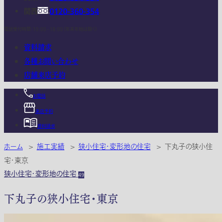
関西
0120-360-354
電話受付時間：10:00 - 18:00 (年末年始は除く)
資料請求
各種お問い合わせ
店舗来店予約
お電話
来店予約
資料請求
ホーム
>
施工実績
>
狭小住宅・変形地の住宅
>
下丸子の狭小住
宅・東京
狭小住宅・変形地の住宅
49
下丸子の狭小住宅・東京