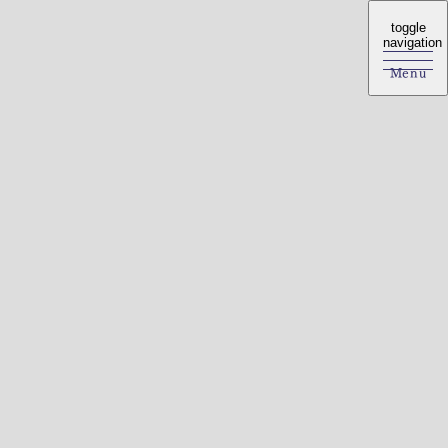
toggle
toggle
navigation
navigation
Menu
Menu