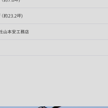
² （約7.6坪)
² （約23.2坪)
社山本安工務店