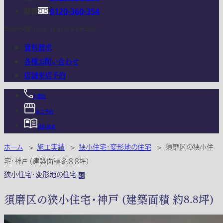
関西
0120-360-354
電話受付時間：10:00 - 18:00 (年末年始は除く)
資料請求
各種お問い合わせ
店舗来店予約
お電話
来店予約
資料請求
ホーム
>
施工実績
>
狭小住宅・変形地の住宅
>
須磨区の狭小住
宅・神戸 (建築面積 約8.8坪)
狭小住宅・変形地の住宅
49
須磨区の狭小住宅・神戸 (建築面積 約8.8坪)