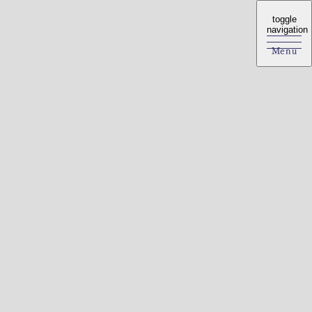
toggle
toggle
navigation
navigation
Menu
Menu