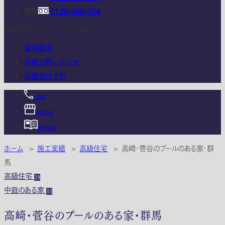
関西
0120-360-354
電話受付時間：10:00 - 18:00 (年末年始は除く)
資料請求
各種お問い合わせ
店舗来店予約
お電話
来店予約
資料請求
ホーム
>
施工実績
>
高級住宅
>
高崎・菅谷のプールのある家・群
馬
高級住宅
29
中庭のある家
33
高崎・菅谷のプールのある家・群馬