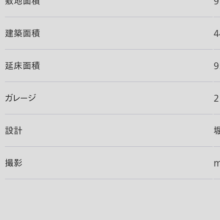
敷地面積
9
建築面積
4
延床面積
9
ガレージ
2
設計
撮影
m