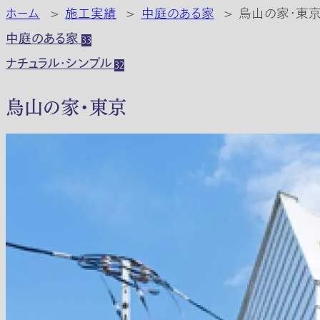
ホーム
>
施工実績
>
中庭のある家
>
烏山の家・東
中庭のある家
33
ナチュラル・シンプル
32
烏山の家・東京