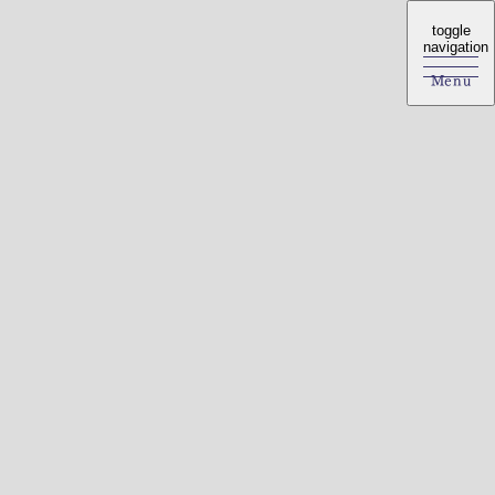
toggle
toggle
navigation
navigation
Menu
Menu