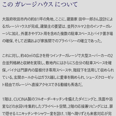
この ガレージハウス について
大阪府吹田市内の約81坪の角地。ここに、建築家 田中一郎さん設計によ
るガレージハウスが完成。建築主の要望は、並列クルマ2台のインナーガレ
ージに加え、外置きやゲスト用を含めた複数の駐車スペースとバイク置き場
の確保、そして近隣および家族間でのプライバシーの確立であった。
これに対し、約40㎡の広さを持つインナーガレージで大型スーパーカーの2
台並列格納と収納を実現し、敷地内にはさらに5台分の駐車スペースを確
保。バイクは門扉内の屋根付き専用スペースや、階段下を活用して収められ
ている。玄関ホールからはガラス越しに愛車を眺められ、シューズクローゼッ
ト経由でガレージへ直接アクセスできる動線も秀逸だ。
1階は、CUCINA製のフルオーダーキッチンを備えたダイニングと、洗面や浴
室などの水回りを集約したプライベート空間。2階の応接兼リビングには、扉
で隠せるミニキッチンやシャワー室を設け、1階へ降りずとも来客対応が完