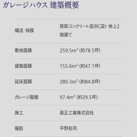
ガレージハウス 建築概要
鉄筋コンクリート造(RC造)・地上2
構造・規模
階建て
敷地面積
259.5m² (約78.5坪)
建築面積
155.6m² (約47.1坪)
延床面積
280.3m² (約84.8坪)
ガレージ面積
97.4m² (約29.5坪)
施工
眞正工業株式会社
撮影
平野和司