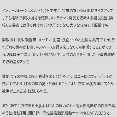
インナーガレージはクルマ1台分ですが、将来の買い替え時にサイズアップ
しても格納できる大きさを確保。メンテナンス用品を収納する棚も設置。隣
接した書斎には作り付けのデスクだけでなく、大きな収納で洋服掛けも。
間取りは1階に親世帯、キッチン・浴室・洗面・トイレ。玄関は共有ですが、そ
れぞれの世帯がお互いのスペースを行き来しなくても生活することができ
る。2階は子世帯。LDKと個室に加えて、天井の高さを利用した小屋裏収納
で収納量をアップ。
敷地は丘の中腹にあり、眺望を楽しむため、バルコニーにはウッドデッキが
敷かれており、LDKの床の高さと揃えることにより、空間が横方向に広がり、
数字以上の広さを感じられる。
また、施工会社である小泉木材さんの協力のもと高気密高断熱の性能を高
める仕様を採用。開口部に高性能樹脂製断熱サッシYKKAPW３30 と