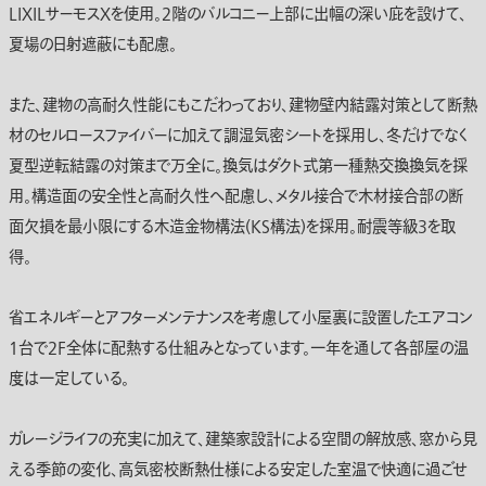
LIXILサーモスXを使用。2階のバルコニー上部に出幅の深い庇を設けて、
夏場の日射遮蔽にも配慮。
また、建物の高耐久性能にもこだわっており、建物壁内結露対策として断熱
材のセルロースファイバーに加えて調湿気密シートを採用し、冬だけでなく
夏型逆転結露の対策まで万全に。換気はダクト式第一種熱交換換気を採
用。構造面の安全性と高耐久性へ配慮し、メタル接合で木材接合部の断
面欠損を最小限にする木造金物構法(KS構法)を採用。耐震等級3を取
得。
省エネルギーとアフターメンテナンスを考慮して小屋裏に設置したエアコン
1台で2F全体に配熱する仕組みとなっています。一年を通して各部屋の温
度は一定している。
ガレージライフの充実に加えて、建築家設計による空間の解放感、窓から見
える季節の変化、高気密校断熱仕様による安定した室温で快適に過ごせ