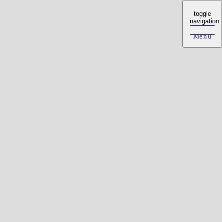
toggle
toggle
navigation
navigation
Menu
Menu