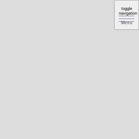
toggle
toggle
navigation
navigation
Menu
Menu