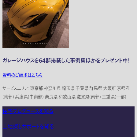
ガレージハウスを64邸掲載した事例集ほかをプレゼント中！
資料のご請求はこちら
サービスエリア：東京都 神奈川県 埼玉県 千葉県 群馬県 大阪府 京都府
(南部) 兵庫県(中南部) 奈良県 和歌山県 滋賀県(南部) 三重県(一部)
住宅プロデュースを知る
土地探しサポートを知る