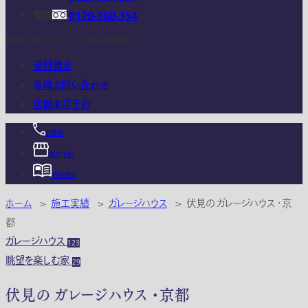
関西
0120-360-354
電話受付時間：10:00 - 18:00 (年末年始は除く)
資料請求
各種お問い合わせ
店舗来店予約
お電話
来店予約
資料請求
ホーム
>
施工実績
>
ガレージハウス
>
伏見の ガレージハウス ・京
都
ガレージハウス
123
眺望を楽しむ家
29
伏見の ガレージハウス ・京都