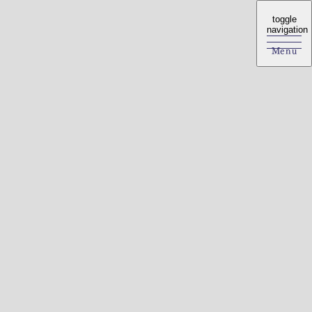
toggle
toggle
navigation
navigation
Menu
Menu