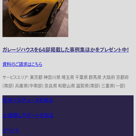
ガレージハウスを64邸掲載した事例集ほかをプレゼント中！
資料のご請求はこちら
サービスエリア：東京都 神奈川県 埼玉県 千葉県 群馬県 大阪府 京都府
(南部) 兵庫県(中南部) 奈良県 和歌山県 滋賀県(南部) 三重県(一部)
住宅プロデュースを知る
土地探しサポートを知る
イベント