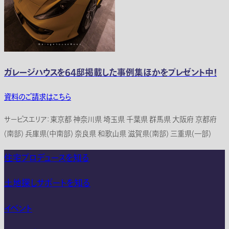
ガレージハウスを64邸掲載した事例集ほかをプレゼント中！
資料のご請求はこちら
サービスエリア：東京都 神奈川県 埼玉県 千葉県 群馬県 大阪府 京都府
(南部) 兵庫県(中南部) 奈良県 和歌山県 滋賀県(南部) 三重県(一部)
住宅プロデュースを知る
土地探しサポートを知る
イベント