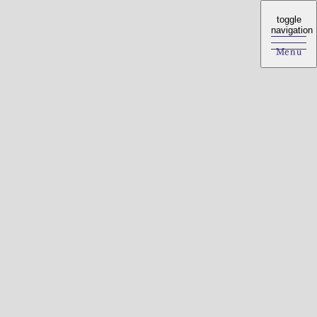
toggle
toggle
navigation
navigation
Menu
Menu