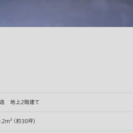
造 地上2階建て
9.2m² （約30坪)