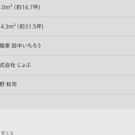
5.0m² （約16.7坪)
14.3m² （約31.5坪)
築家 田中いちろう
式会社 じょぶ
野 和司