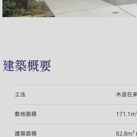
建築概要
工法
木造在
敷地面積
171.1m
建築面積
82.8m²