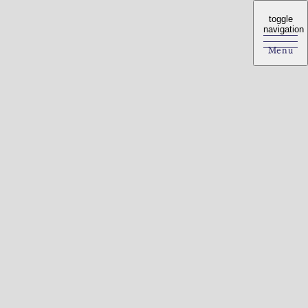
toggle
toggle
navigation
navigation
Menu
Menu