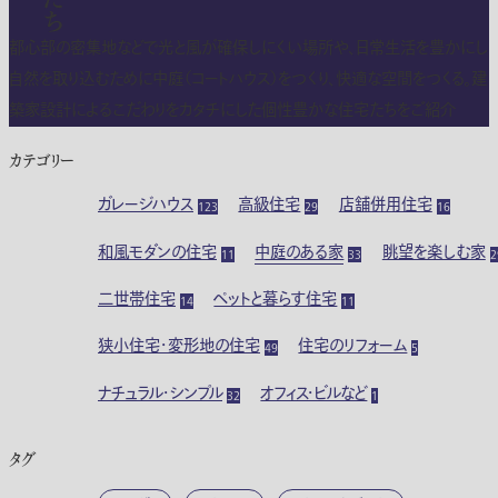
都心部の密集地などで光と風が確保しにくい場所や、日常生活を豊かにし
自然を取り込むために中庭（コートハウス）をつくり、快適な空間をつくる。建
築家設計によるこだわりをカタチにした個性豊かな住宅たちをご紹介
カテゴリー
ガレージハウス
高級住宅
店舗併用住宅
123
29
16
和風モダンの住宅
中庭のある家
眺望を楽しむ家
11
33
2
二世帯住宅
ペットと暮らす住宅
14
11
狭小住宅・変形地の住宅
住宅のリフォーム
49
5
ナチュラル・シンプル
オフィス・ビルなど
32
1
タグ