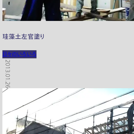
珪藻土左官塗り
日々のいろいろ
2013.01.26