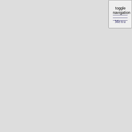
toggle
toggle
navigation
navigation
Menu
Menu