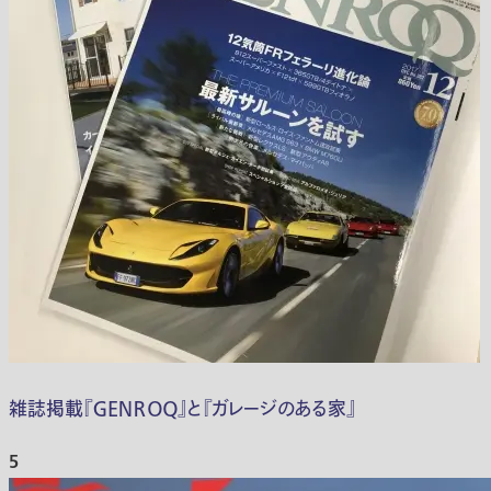
雑誌掲載『ＧＥＮＲＯＱ』と『ガレージのある家』
5