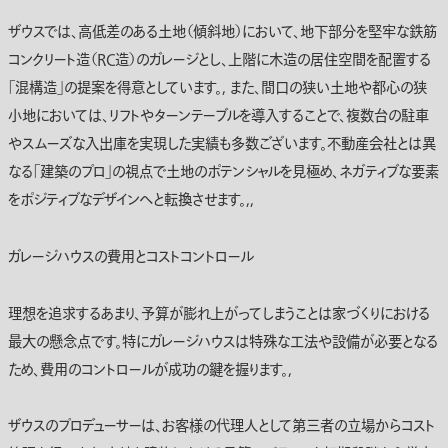
ザウスでは、高低差のある土地（傾斜地）において、地下部分を堅牢な鉄筋
コンクリート造（RC造）のガレージとし、上階に木造の居住空間を配置する
「混構造」の提案を得意としています。, また、間口の狭い土地や都心の狭
小地においては、リフトやターンテーブルを導入することで、複数台の駐車
やスムーズな入出庫を実現した実績も多数ございます。不動産会社とは異
なる「建築のプロ」の視点で土地のポテンシャルを見極め、ネガティブな要素
をポジティブなデザインへと転換させます。,,
ガレージハウスの費用とコストコントロール
理想を追求するあまり、予算が膨れ上がってしまうことは家づくりにおける
最大の懸念点です。特にガレージハウスは特殊な工法や設備が必要となる
ため、
費用
のコントロールが成功の鍵を握ります。,
ザウスのプロデューサーは、お客様の代理人として第三者の立場からコスト