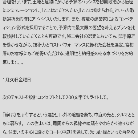
管理を行います。土地と建物にかける予算のバランスを初期段階から厳密
にシミュレーションし、「ここはこだわりたい」「ここは抑えられる」といった取
捨選択を的確にアドバイスいたします。 また、複数の建築家によるコンペテ
ィション形式を採用することで、予算内で最大限の要望を叶えるプランを比
較検討していただくことも可能です。施工会社の選定においても、競争原理
を働かせながら、技術力とコストパフォーマンスに優れた会社を選定。富裕
層のお客様にもご納得いただける、透明性と納得感のある家づくりをお約
束します。,,,
1月30日金曜日
次のテキストを設計コンセプトとして200文字でリライトして。
「静けさを所有するという選択。」 -外の喧騒を断ち、中庭の光と、クルマとと
もに暮らす。- この住まいは、周囲からの視線や喧騒をやわらかく遮りなが
ら、住まいの中心に設けたコート（中庭）を通して、光・風・緑といった自然の