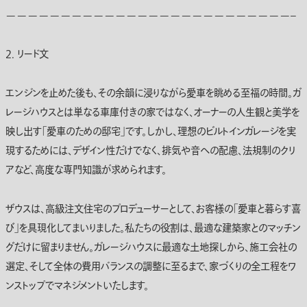
——————————————————————————–
2. リード文
エンジンを止めた後も、その余韻に浸りながら愛車を眺める至福の時間。ガ
レージハウスとは単なる車庫付きの家ではなく、オーナーの人生観と美学を
映し出す「愛車のための邸宅」です。しかし、理想の
ビルトインガレージ
を実
現するためには、デザイン性だけでなく、排気や音への配慮、法規制のクリ
アなど、高度な専門知識が求められます。
ザウスは、
高級注文住宅
のプロデューサーとして、お客様の「愛車と暮らす喜
び」を具現化してまいりました。私たちの役割は、最適な
建築家
とのマッチン
グだけに留まりません。ガレージハウスに最適な
土地探し
から、施工会社の
選定、そして全体の
費用
バランスの調整に至るまで、家づくりの全工程をワ
ンストップでマネジメントいたします。