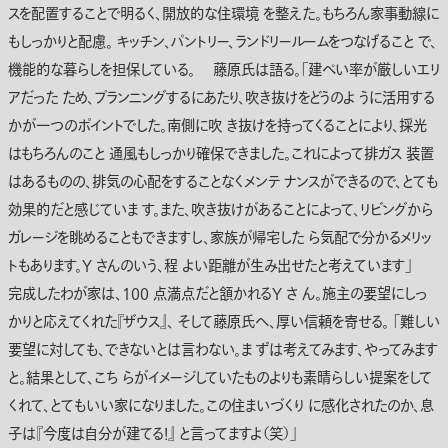
スを配置することで明るく、開放的な住環境 を整えた。もちろん家事動線に
もしっかりと配慮。 キッチン、パントリー、ランドリールームをつなげること で、
機能的な暮らしを担保している。 藤原氏は語る。「建ぺい率が厳しいエリ
アだった ため、プランニングするにあたり、吹き抜けをどうのよ うに活用する
かが一つのポイントでした。南側に吹 き抜けを持ってくることにより、採光
はもちろんのこと 通風もしっかり確保できました。これによって排ガス 装置
はあるものの、排気の心配をすることなくメンテ ナンスができるので、とても
効果的だと感じていま す。また、吹き抜けがあることによって、リビングから
ガレージを眺めることもできますし、家族が帰宅した ら気配で分かるメリッ
トもあります。Y さんのいう、程 よい距離が生み出せたと考えています」
完成したわが家は、100 点満点だと頷かれるY さ ん。施主の要望にしっ
かりと応えてくれた『ザウス』、 そして藤原氏へ、厚い信頼を寄せる。 「難しい
要望に対しても、できないとは言わない。ま ずは考えてみます、やってみます
と。結果として、こち らがイメージしていたものよりも素晴らしい提案をして
くれて、とてもいい家になりました。この住まいづくり に感化されたのか、息
子は『今度は自分が建てる！』 と言ってますよ（笑）」