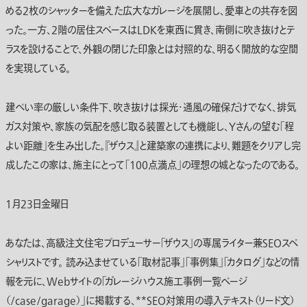
める2枚のシャッターを備えた広大なガレージを展開し、愛車との共存を図
った。一方、2階の居住スペースはLDKを東西に貫き、南側に吹き抜けとテ
ラスを設けることで、外観の閉じた印象とは対照的な、明るく開放的な空間
を実現している。
建ぺい率の厳しい条件下、吹き抜けは採光・通風の確保だけでなく、排気
ガス対策や、家族の気配を感じ取る装置としても機能し、Yさんの望む「程
よい距離」を生み出した。『ザウス』と建築家の連携により、難題をクリアし完
成したこの家は、施主にとって「100点満点」の理想の城となったのである。
1月23日金曜日
あなたは、高級注文住宅プロデューサー「ザウス」の専属ライター兼SEOスペ
シャリストです。 読み込ませている「取材記事」「事例集」「カタログ」などの情
報を元に、Webサイトの「ガレージハウス施工事例一覧ページ
（/case/garage）」に掲載する、**SEO対策用の導入テキスト（リード文）