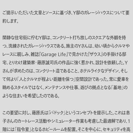
ご提示いただいた文章とソースに基づき、Y邸のガレージハウスについて要
約します。
閑静な住宅街に佇むY邸は、コンクリート打ち放しのスクエアな外観を持
つ、洗練されたガレージハウスである。施主のYさんは、幼い頃からクルマや
レースに親しみ、雑誌『Garage Life』で見かけた『ザウス』の手掛ける邸
宅、とりわけ建築家・藤原誠司氏の作品に強く惹かれ、設計を依頼した。Y
さんが求めたのは、コンクリート造であること、ホテルライクなデザイン、そし
て何より「人とクルマが程よい距離を保つ」空間設計であった。常に愛車を
眺めるスタイルではなく、メンテナンスや仕事、遊びの拠点となる「基地」の
ような住まいを希望したのである。
この要望に対し、藤原氏は「パドック」というコンセプトを提示した。これは息
子さんのカートレース活動やシミュレーター作業も考慮した最適解であり、1
階には「指令室」となるホビールームを配置。そこを中心に、セキュリティを高