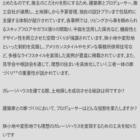
とめたものです。施主のこだわりを形にするため、建築家とプロデューサー、施
工会社が連携し、土地探しから予算管理、独自の設計プランまで包括的に
支援する体制が紹介されています。各事例では、リビングから車を眺められ
る
スキップフロア
やガラス張りの間取り、中庭を活用した採光など、機能性と
デザイン性を両立させた空間づくりが強調されています。狭小地や変形地
といった制約を克服し、アメリカンスタイルやモダンな事務所併用住宅な
ど、多様なライフスタイルを実現した実例が豊富に掲載されています。また、
見学会や相談会を通じて、理想の住まいを具体化していく
三者一体の家
づくり**の重要性が説かれています。
ガレージハウスを建てる際、土地探しを成功させる秘訣は何ですか？
建築家との家づくりにおいて、プロデューサーはどんな役割を果たしますか？
狭小地や変形地でも理想のガレージハウスを実現するための工夫を知りた
いです