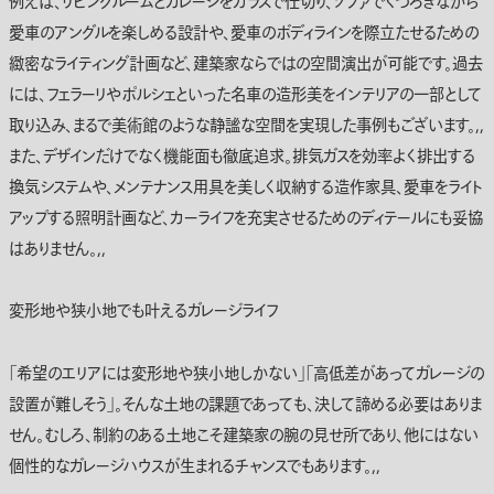
例えば、リビングルームとガレージをガラスで仕切り、ソファでくつろぎながら
愛車のアングルを楽しめる設計や、愛車のボディラインを際立たせるための
緻密なライティング計画など、建築家ならではの空間演出が可能です。過去
には、フェラーリやポルシェといった名車の造形美をインテリアの一部として
取り込み、まるで美術館のような静謐な空間を実現した事例もございます。,,
また、デザインだけでなく機能面も徹底追求。排気ガスを効率よく排出する
換気システムや、メンテナンス用具を美しく収納する造作家具、愛車をライト
アップする照明計画など、カーライフを充実させるためのディテールにも妥協
はありません。,,
変形地や狭小地でも叶えるガレージライフ
「希望のエリアには変形地や狭小地しかない」「高低差があってガレージの
設置が難しそう」。そんな土地の課題であっても、決して諦める必要はありま
せん。むしろ、制約のある土地こそ建築家の腕の見せ所であり、他にはない
個性的なガレージハウスが生まれるチャンスでもあります。,,