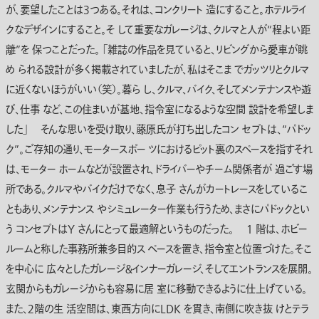
が、要望したことは３つある。それは、コンクリート 造にすること。ホテルライ
クなデザインにすること。そ して重要なガレージは、クルマと人が“程よい距
離”を 保つことだった。 「雑誌の作品を見ていると、リビングから愛車が眺
め られる設計が多く掲載されていましたが、私はそこま でガッツリとクルマ
に近くないほうがいい（笑）。暮ら し、クルマ、バイク、そしてメンテナンスや遊
び、仕事 など、この住まいが基地、指令室になるような空間 設計を希望しま
した」 そんな思いを受け取り、藤原氏が打ち出したコン セプトは、“パドッ
ク”。ご存知の通り、モータースポー ツにおけるピット裏のスペースを指すそれ
は、モーター ホームなどが設置され、ドライバーやチーム関係者が 過ごす場
所である。クルマやバイクだけでなく、息子 さんがカートレースをしているこ
ともあり、メンテナンス やシミュレーター作業も行うため、まさにパドックとい
う コンセプトはY さんにとって最適解というものだった。 1 階は、ホビー
ルームと称した事務所兼多目的ス ペースを置き、指令室と位置づけた。そこ
を中心に 広々としたガレージ＆インナーガレージ、そしてエントランスを展開。
玄関からもガレージからも容易に居 室に移動できるように仕上げている。
また、２階の生 活空間は、東西方向にLDK を貫き、南側に吹き抜 けとテラ