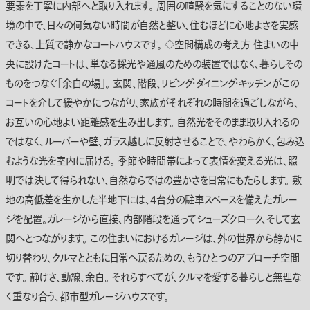
要素を丁寧に内部へと取り入れます。 周囲の喧騒を気にすることのない環
境の中で、日々の何気ない時間が自然と整い、住むほどに心地よさを実感
できる、上質で静かなコートハウスです。 ◇空間構成の考え方 住まいの中
央に設けたコートは、単なる採光や通風のための装置ではなく、暮らしその
ものをつなぐ「余白の場」。 玄関、階段、リビング・ダイニング・キッチンがこの
コートを介して緩やかにつながり、家族がそれぞれの時間を過ごしながら、
お互いの心地よい距離感を生み出します。 自然光をそのまま取り入れるの
ではなく、ルーバーや壁、ガラス越しに反射させることで、やわらかく、包み込
むような光を室内に届ける。 季節や時間帯によって表情を変える光は、照
明では決して得られない、自然ならではの豊かさを日常にもたらします。 敷
地の高低差を生かした半地下には、4台分の駐車スペースを備えたガレー
ジを配置。ガレージから直接、内部階段を通ってシューズクローク、そして玄
関へとつながります。 この住まいにおけるガレージは、外の世界から静かに
切り替わり、クルマとともに日常へ戻るための、もうひとつのアプローチ空間
です。 静けさ、動線、余白。 それらすべてが、クルマを愛する暮らしと無理な
く重なり合う、都市型ガレージハウスです。