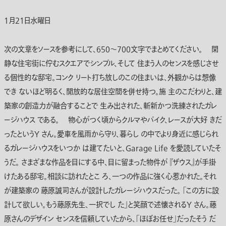
1月21日水曜日
次の文章をソースを参考にして、650～700文字でまとめてください。 閑
静な住宅街に佇むスクエアでシンプル、そして 住まう人のセンスを感じさせ
る個性的な邸宅。コンク リート打ち放しのこの住まいは、外観からは想像
でき ないほど明るく、開放的な居住空間を併せ持つ。施 主のこだわりと、建
築家の創造力が融合することで 生み出された、斬新かつ洗練されたガレ
ージハウス である。 物心がつく頃からクルマやバイク、レースが大好 きだ
ったというY さん。愛車を風雨から守り、暮らし の中でより身近に感じられ
るガレージハウスをいつか は建てたいと、Garage Life を愛読していたそ
うだ。 さまざまな作品を目にする中、目に留まった物件が 『ザウス』が手掛
けたある邸宅。相談に訪れたとこ ろ、一つの作品に強く心惹かれた。それ
が建築家の 藤原誠司さんが設計したガレージハウスだった。 「この方に設
計して欲しい。もう藤原先生、一択でし た」と笑顔で述懐されるY さん。藤
原さんのデザイン センスを信頼していたから、「ほぼお任せ」だったそう だ