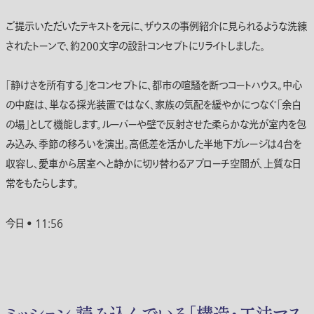
ご提示いただいたテキストを元に、ザウスの事例紹介に見られるような洗練
されたトーンで、約200文字の設計コンセプトにリライトしました。
「静けさを所有する」をコンセプトに、都市の喧騒を断つコートハウス。中心
の中庭は、単なる採光装置ではなく、家族の気配を緩やかにつなぐ「余白
の場」として機能します。ルーバーや壁で反射させた柔らかな光が室内を包
み込み、季節の移ろいを演出。高低差を活かした半地下ガレージは4台を
収容し、愛車から居室へと静かに切り替わるアプローチ空間が、上質な日
常をもたらします。
今日 • 11:56
ミッション 読み込んでいる「構造・工法マス