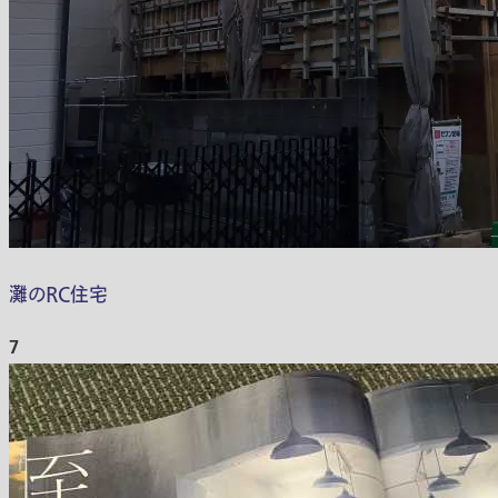
灘のRC住宅
7