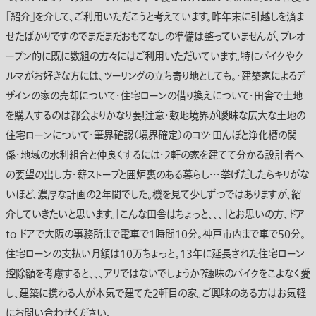
「紹介」を介して、ご利用いただこうと考えています。昨年末に引越しを済ま
せたばかりですのでまだまだおもてなしの準備は整っていませんが、プレオ
ープン的に既に数組の方々にはご利用いただいています。特にバイクやク
ルマがお好きな方には、ツーリングの立ち寄り地としても。・建築家によるデ
ザインの家の売却について・住宅ローンの借り換えについて・田舎で土地
を購入するのは都会よりかなり要！注意・敷地境界が曖昧な広大な土地の
住宅ローンについて・筆界確認（境界確定）のコツ・田んぼと浄化槽の関
係・地域の水利組合と仲良くするには・2軒の家を建てて分かる設計者へ
の要望の出し方・薪ストーブと囲炉裏のある暮らし・・・挙げだしたらキリがな
いほど、濃厚な計画の2年間でした。機を見て少しずつではありますが、紹
介していきたいと思います。「こんな田舎はちょっと、、、」とお思いの方、ドア
to ドアで大阪の事務所まで電車で1時間10分。神戸市内まで車で50分。
住宅ローンの支払い月額は10万ちょっと。13年に延長された住宅ローン
控除額を考慮すると、、、アリではないでしょうか？趣味のバイクをこよなく愛
し、建築に携わる人が本気で建てた2軒目の家。ご興味のある方はお気軽
にお問い合わせください。