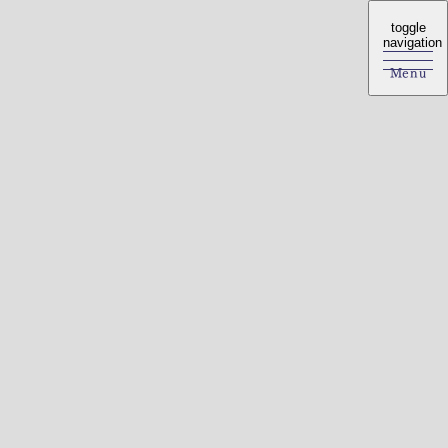
toggle
toggle
navigation
navigation
Menu
Menu