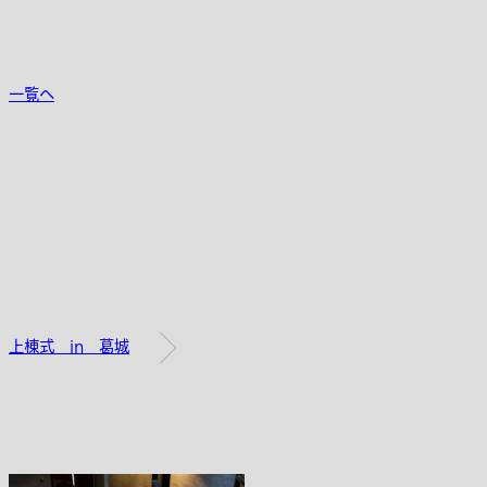
一覧へ
上棟式 in 葛城