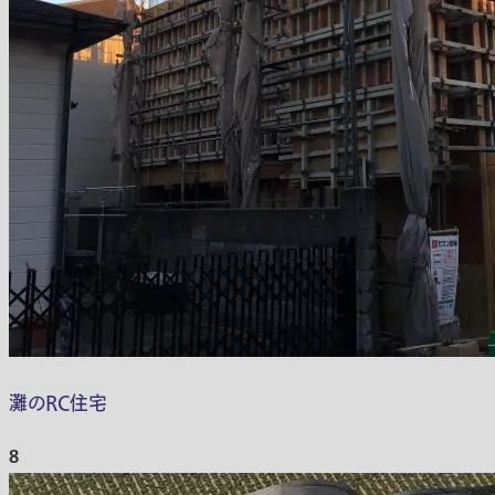
灘のRC住宅
8