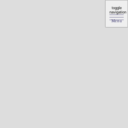
toggle
toggle
navigation
navigation
Menu
Menu