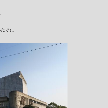
。
たです。