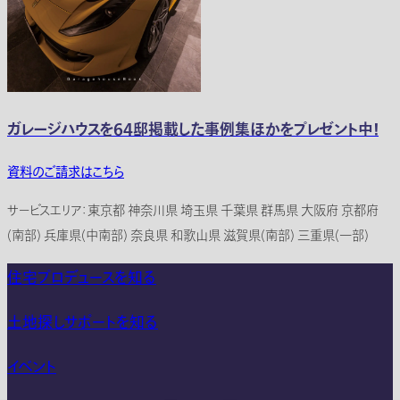
ガレージハウスを64邸掲載した事例集ほかをプレゼント中！
資料のご請求はこちら
サービスエリア：東京都 神奈川県 埼玉県 千葉県 群馬県 大阪府 京都府
(南部) 兵庫県(中南部) 奈良県 和歌山県 滋賀県(南部) 三重県(一部)
住宅プロデュースを知る
土地探しサポートを知る
イベント