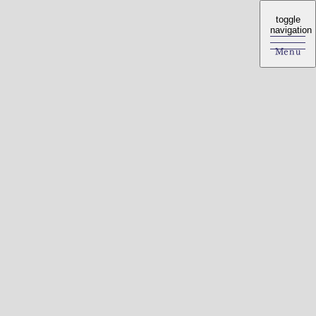
toggle
toggle
navigation
navigation
Menu
Menu