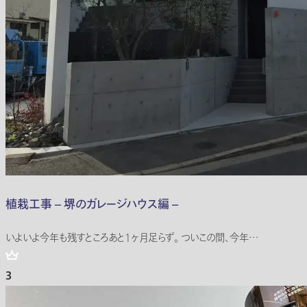
植栽工事 – 堺のガレージハウス編 –
いよいよ今年も残すところあと1ヶ月足らず。 ついこの間、今年…
3