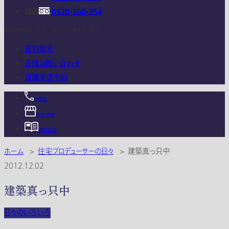
関西
0120-360-354
電話受付時間：10:00 - 18:00 (年末年始は除く)
資料請求
各種お問い合わせ
店舗来店予約
お電話
来店予約
資料請求
ホーム
>
住宅プロデューサーの日々
>
建築真っ只中
2012.12.02
建築真っ只中
日々のいろいろ