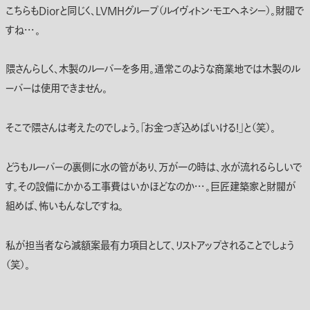
こちらもDiorと同じく、LVMHグループ（ルイヴィトン・モエヘネシー）。財閥で
すね・・・。
隈さんらしく、木製のルーバーを多用。通常このような商業地では木製のル
ーバーは使用できません。
そこで隈さんは考えたのでしょう。「お金つぎ込めばいける！」と（笑）。
どうもルーバーの裏側に水の管があり、万が一の時は、水が流れるらしいで
す。その設備にかかる工事費はいかほどなのか・・・。巨匠建築家と財閥が
組めば、怖いもんなしですね。
私が担当者なら減額案最有力項目として、リストアップされることでしょう
（笑）。