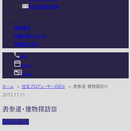
関西
0120-360-354
電話受付時間：10:00 - 18:00 (年末年始は除く)
資料請求
各種お問い合わせ
店舗来店予約
お電話
来店予約
資料請求
ホーム
>
住宅プロデューサーの日々
>
表参道・建物探訪Ⅲ
2012.11.11
表参道・建物探訪Ⅲ
日々のいろいろ