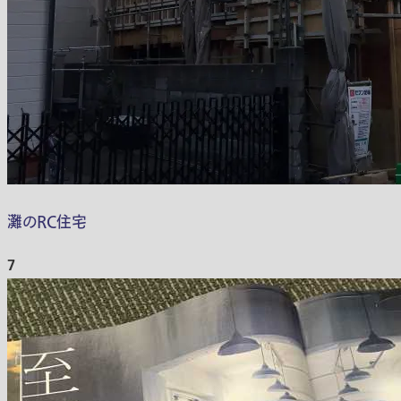
灘のRC住宅
7