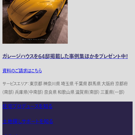
ガレージハウスを64邸掲載した事例集ほかをプレゼント中！
資料のご請求はこちら
サービスエリア：東京都 神奈川県 埼玉県 千葉県 群馬県 大阪府 京都府
(南部) 兵庫県(中南部) 奈良県 和歌山県 滋賀県(南部) 三重県(一部)
住宅プロデュースを知る
土地探しサポートを知る