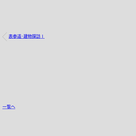
表参道・建物探訪Ⅰ
一覧へ