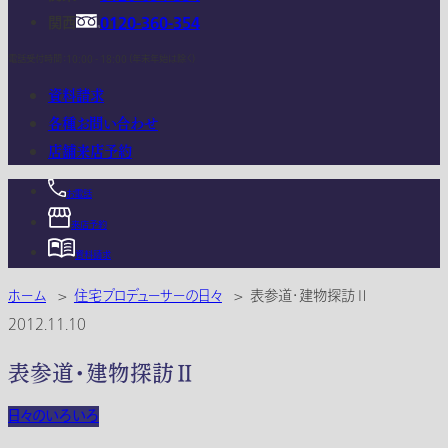
関西
0120-360-354
電話受付時間：10:00 - 18:00 (年末年始は除く)
資料請求
各種お問い合わせ
店舗来店予約
お電話
来店予約
資料請求
ホーム
>
住宅プロデューサーの日々
>
表参道・建物探訪Ⅱ
2012.11.10
表参道・建物探訪Ⅱ
日々のいろいろ