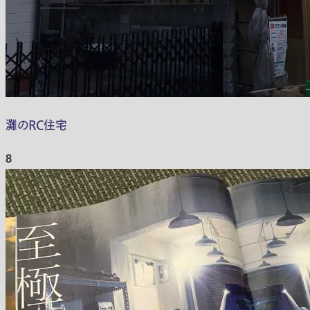
灘のRC住宅
8