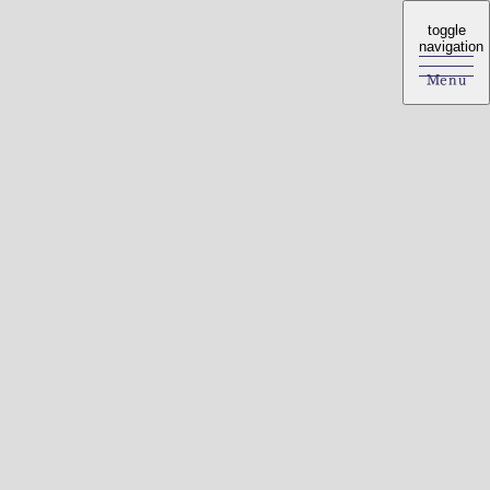
toggle
toggle
navigation
navigation
Menu
Menu