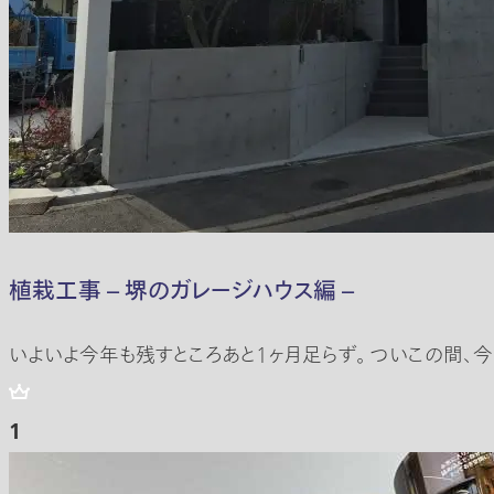
植栽工事 – 堺のガレージハウス編 –
いよいよ今年も残すところあと1ヶ月足らず。 ついこの間、
1