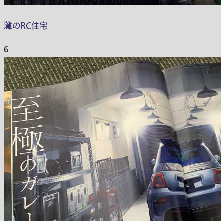
灘のRC住宅
6