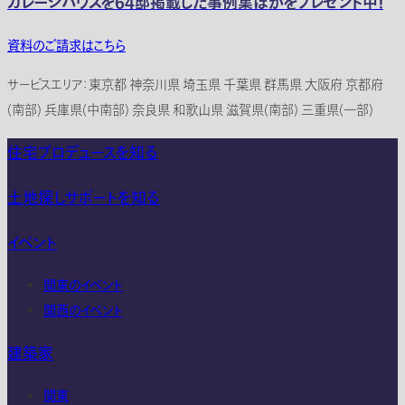
ガレージハウスを64邸掲載した事例集ほかをプレゼント中！
資料のご請求はこちら
サービスエリア：東京都 神奈川県 埼玉県 千葉県 群馬県 大阪府 京都府
(南部) 兵庫県(中南部) 奈良県 和歌山県 滋賀県(南部) 三重県(一部)
住宅プロデュースを知る
土地探しサポートを知る
イベント
関東のイベント
関西のイベント
建築家
関東