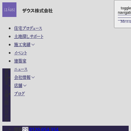
toggle
toggle
navigat
navigat
Men
Men
住宅プロデュース
土地探しサポート
施工実績
イベント
建築家
ニュース
資料請求・各種お問い合わせ
会社情報
店舗
ブログ
関東
0120-054-354