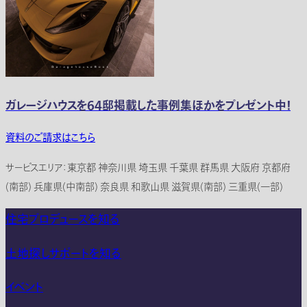
ガレージハウスを64邸掲載した事例集ほかをプレゼント中！
資料のご請求はこちら
サービスエリア：東京都 神奈川県 埼玉県 千葉県 群馬県 大阪府 京都府
(南部) 兵庫県(中南部) 奈良県 和歌山県 滋賀県(南部) 三重県(一部)
住宅プロデュースを知る
土地探しサポートを知る
イベント