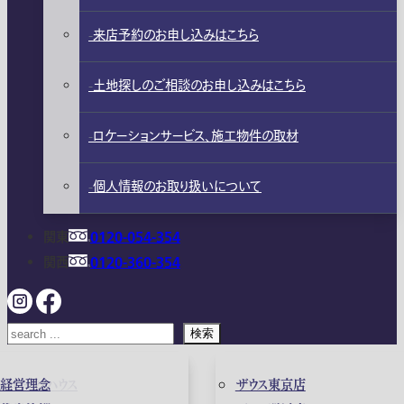
来店予約のお申し込みはこちら
土地探しのご相談のお申し込みはこちら
ロケーションサービス、施工物件の取材
個人情報のお取り扱いについて
関東
0120-054-354
関西
0120-360-354
検索
ガレージハウス
経営理念
ザウス東京店