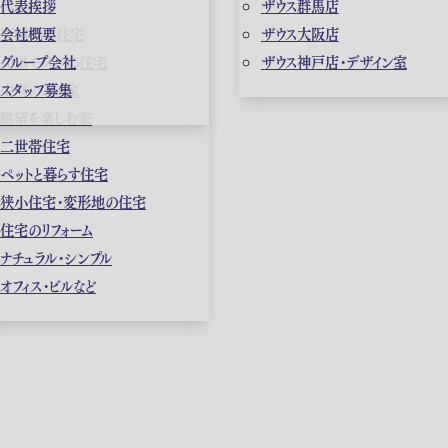
高級住宅
代表挨拶
ザウス群馬店
店舗併用住宅
会社概要
ザウス大阪店
和風モダンの住宅
グループ会社
ザウス神戸店・デザイン室
中庭のある家
スタッフ募集
眺望を楽しむ家
二世帯住宅
ペットと暮らす住宅
狭小住宅・変形地の住宅
住宅のリフォーム
ナチュラル・シンプル
オフィス・ビルなど