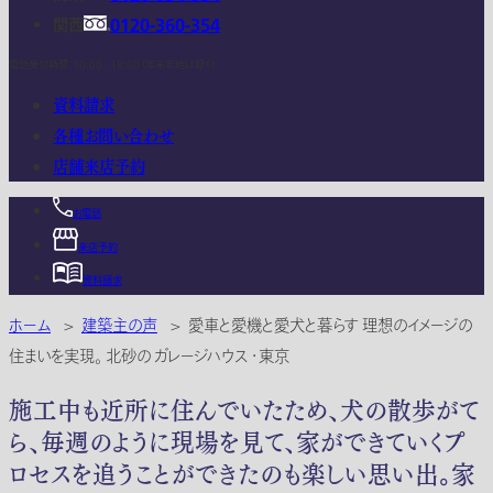
関西
0120-360-354
電話受付時間：10:00 - 18:00 (年末年始は除く)
資料請求
各種お問い合わせ
店舗来店予約
お電話
来店予約
資料請求
ホーム
>
建築主の声
>
愛車と愛機と愛犬と暮らす 理想のイメージの
住まいを実現。 北砂の ガレージハウス ・東京
施工中も近所に住んでいたため、犬の散歩がて
ら、毎週のように現場を見て、家ができていくプ
ロセスを追うことができたのも楽しい思い出。家