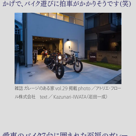
かげで、バイク遊びに拍車がかかりそうです(笑)
雑誌 ガレージのある家 vol.29 掲載 photo ／アトリエ・フロー
ル株式会社 text ／ Kazunari-IWATA（岩田一成）
愛車のバイク7台に囲まれた至福のガレー