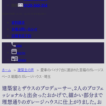
関西
0120-360-354
電話受付時間：10:00 - 18:00 (年末年始は除く)
資料請求
各種お問い合わせ
店舗来店予約
お電話
来店予約
資料請求
ホーム
>
建築主の声
>
愛車のバイク7台に囲まれた至福のガレージス
ペース 朝霞の ガレージハウス ・埼玉
建築家とザウスのプロデューサー、2人のプロフェ
ッショナルと出会ったおかげで、細かい部分まで
理想通りのガレージハウスに仕上がりました。お