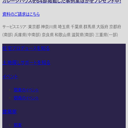
ガレージハウスを64邸掲載した事例集ほかをプレゼント中！
資料のご請求はこちら
サービスエリア：東京都 神奈川県 埼玉県 千葉県 群馬県 大阪府 京都府
(南部) 兵庫県(中南部) 奈良県 和歌山県 滋賀県(南部) 三重県(一部)
住宅プロデュースを知る
土地探しサポートを知る
イベント
関東のイベント
関西のイベント
建築家
関東