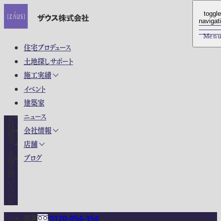
toggle
toggle
navigat
navigat
Men
Men
住宅プロデュース
土地探しサポート
施工実績
イベント
建築家
ニュース
資料請求・各種お問い合わせ
会社情報
店舗
ブログ
関東
0120-054-354