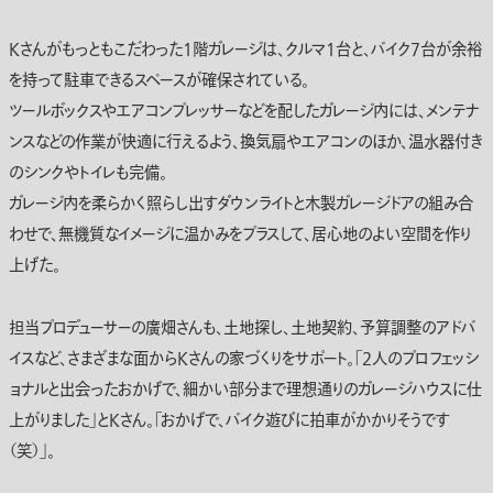
Kさんがもっともこだわった1階ガレージは、クルマ1台と、バイク7台が余裕
を持って駐車できるスペースが確保されている。
ツールボックスやエアコンプレッサーなどを配したガレージ内には、メンテナ
ンスなどの作業が快適に行えるよう、換気扇やエアコンのほか、温水器付き
のシンクやトイレも完備。
ガレージ内を柔らかく照らし出すダウンライトと木製ガレージドアの組み合
わせで、無機質なイメージに温かみをプラスして、居心地のよい空間を作り
上げた。
担当プロデューサーの廣畑さんも、土地探し、土地契約、予算調整のアドバ
イスなど、さまざまな面からKさんの家づくりをサポート。「2人のプロフェッシ
ョナルと出会ったおかげで、細かい部分まで理想通りのガレージハウスに仕
上がりました」とKさん。「おかげで、バイク遊びに拍車がかかりそうです
（笑）」。