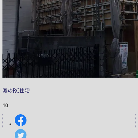
灘のRC住宅
10