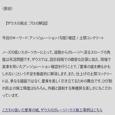
（原田）
【ザウスの視点：プロの解説】
今回のキーワード：
アンジュレーション（勾配）確認
/
土間コンクリート
ノーズの低いスポーツカーにとって、道路からガレージへ至る
スロープ
の角
度は死活問題です。ザウスでは、設計段階での緻密な計算に加え、現場で
実車を用いた
アンジュレーション
確認を行うことで、「愛車の底を擦るかも
しれない」という不安を徹底的に解消します。また、仕上げの
土間コンクリー
ト
は、単なる舗装ではなく、愛車を美しく引き立てるための舞台です。ひび割
れ防止の施工精度はもちろん、外観と調和する無機質な美しさにもこだわ
っています。
こだわり抜いた愛車の城。ザウスのガレージハウス施工事例はこちら