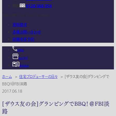
関西
0120-360-354
電話受付時間：10:00 - 18:00 (年末年始は除く)
資料請求
各種お問い合わせ
店舗来店予約
お電話
来店予約
資料請求
ホーム
>
住宅プロデューサーの日々
>
[ザウス友の会]グランピングで
BBQ！＠FBI淡路
2017.06.18
[ザウス友の会]グランピングでBBQ！＠FBI淡
路